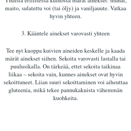
Yhdistä erillisessä kulhossa märät ainekset: munat,
maito, sulatettu voi (tai öljy) ja vaniljauute. Vatkaa
hyvin yhteen.
3. Kääntele ainekset varovasti yhteen
Tee nyt kuoppa kuivien aineiden keskelle ja kaada
märät ainekset siihen. Sekoita varovasti lastalla tai
puulusikalla. On tärkeää, ettet sekoita taikinaa
liikaa – sekoita vain, kunnes ainekset ovat hyvin
sekoittuneet. Liian suuri sekoittaminen voi aiheuttaa
gluteenia, mikä tekee pannukakuista vähemmän
kuohkeita.