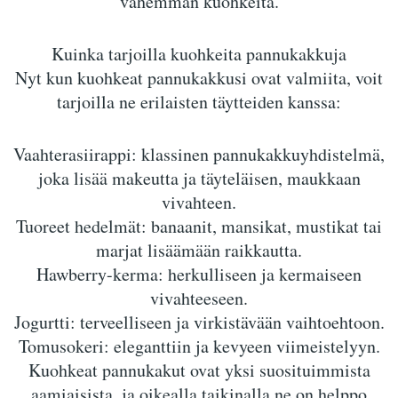
vähemmän kuohkeita.
Kuinka tarjoilla kuohkeita pannukakkuja
Nyt kun kuohkeat pannukakkusi ovat valmiita, voit
tarjoilla ne erilaisten täytteiden kanssa:
Vaahterasiirappi: klassinen pannukakkuyhdistelmä,
joka lisää makeutta ja täyteläisen, maukkaan
vivahteen.
Tuoreet hedelmät: banaanit, mansikat, mustikat tai
marjat lisäämään raikkautta.
Hawberry-kerma: herkulliseen ja kermaiseen
vivahteeseen.
Jogurtti: terveelliseen ja virkistävään vaihtoehtoon.
Tomusokeri: eleganttiin ja kevyeen viimeistelyyn.
Kuohkeat pannukakut ovat yksi suosituimmista
aamiaisista, ja oikealla taikinalla ne on helppo