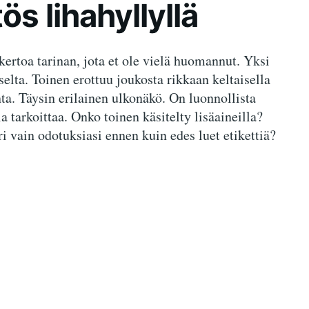
ös lihahyllyllä
ertoa tarinan, jota et ole vielä huomannut. Yksi
selta. Toinen erottuu joukosta rikkaan keltaisella
a. Täysin erilainen ulkonäkö. On luonnollista
la tarkoittaa. Onko toinen käsitelty lisäaineilla?
vain odotuksiasi ennen kuin edes luet etikettiä?