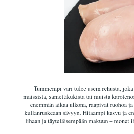
Tummempi väri tulee usein rehusta, joka 
maissista, samettikukista tai muista karotenoi
enemmän aikaa ulkona, raapivat ruohoa ja 
kullanruskeaan sävyyn. Hitaampi kasvu ja e
lihaan ja täyteläisempään makuun – monet i