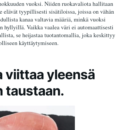
ehokkuuden vuoksi. Niiden ruokavaliota hallitaan
lävät tyypillisesti sisätiloissa, joissa on vähän
edullista kanaa valtavia määriä, minkä vuoksi
n hyllyillä. Vaikka vaalea väri ei automaattisesti
rallista, se heijastaa tuotantomallia, joka keskittyy
lliseen käyttäytymiseen.
 viittaa yleensä
n taustaan.