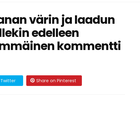
kanan värin ja laadun
llekin edelleen
simmäinen kommentti
Twitter
Share on Pinterest