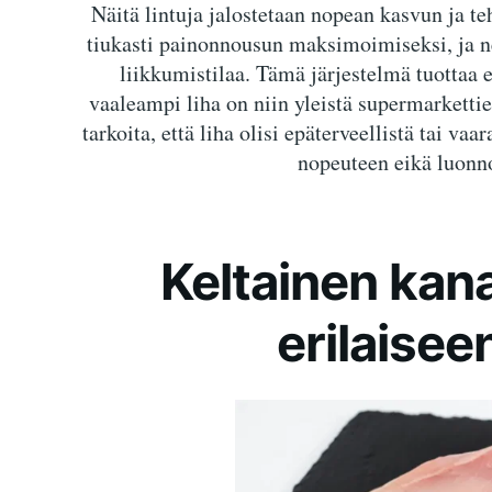
Näitä lintuja jalostetaan nopean kasvun ja t
tiukasti painonnousun maksimoimiseksi, ja ne e
liikkumistilaa. Tämä järjestelmä tuottaa 
vaaleampi liha on niin yleistä supermarkettie
tarkoita, että liha olisi epäterveellistä tai vaa
nopeuteen eikä luonno
Keltainen kana
erilaisee