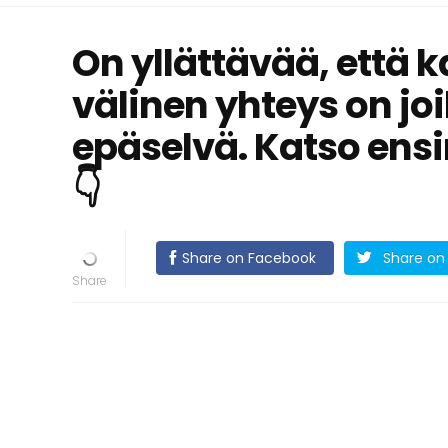
On yllättävää, että 
välinen yhteys on joi
epäselvä. Katso en
👇
Share on Facebook
Share on 