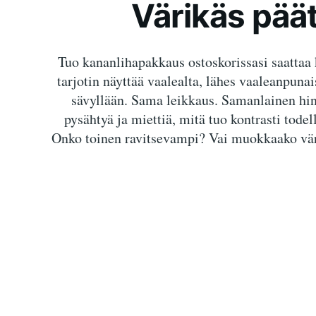
Värikäs päät
Tuo kananlihapakkaus ostoskorissasi saattaa k
tarjotin näyttää vaalealta, lähes vaaleanpunai
sävyllään. Sama leikkaus. Samanlainen hint
pysähtyä ja miettiä, mitä tuo kontrasti todel
Onko toinen ravitsevampi? Vai muokkaako väri 